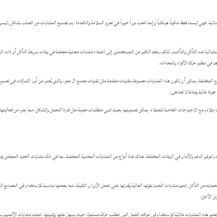
بنائية. فهي ليست فقط مكوناً هيكلياً وإنما تلعب دوراً حيوياً في تعزيز السلامة والكفاءة. يتم تصنيع المشايات من الصلب بشكل رئيس
ثنائية ضد التآكل والتأكسد. لذلك، يتجه الكثير من المستخدمين إلى اعتماد مشايات معدنية مجلفنة في بيئات سريعة التآكل أو ذات الر
م في تنظيم حركة الأفراد والمعدات.
ع المختلفة. يمكن أن تكون هذه المشايات مصنوعة بتقنيات متقدمة مثل تقنيات مصنع ال عمر، والذي يُعتبر من أبرز الشركات في تصنيع
تلاءم مع الاحتياجات الخاصة للعملاء. يمكن تصميمها بحيث تلبي متطلبات معينة مثل قدرة التحمل والشكل، مما يعزز من فعاليتها
 لتوفير الدعم والأمان في البيئات المختلفة. هناك عدة أنواع من المشايات المعدنية المجلفنة، بما في ذلك مشايات الحديد المجلفن و
ايته من التآكل. تتميز مشايات الحديد بقوتها العالية وقدرتها على تحمل الأوزان الثقيلة، مما يجعلها مناسبة للاستخدام في المصانع ال
يل الأجل.
 تعتبر هذه المشايات مثالية للاستخدام في مواقع العمل التي تتطلب حركة مستمرة، حيث يسهل نقلها وتثبيتها. تتمتع مشايات الألمنيوم ب