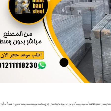
 استخدام معدن الحديد كقاعدة أساسية، ويجب أن يكون ذو جودة عالية لضمان إنتاج مشايات قوية ومتحملة. يعتمد مصنع ال عمر، أحد أبرز