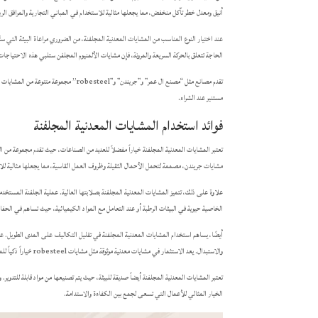
أنيق ومعدل خطر تآكل منخفض، مما يجعلها مثالية للاستخدام في المباني التجارية والمرافق الر
عند اختيار النوع المناسب من المشايات المعدنية المجلفنة، من الضروري مراعاة البيئة التي ست
الحاجة تتعلق بالحركة السريعة والمرونة، فإن مشايات الألمنيوم المجلفن ستلبي هذه الاحتيا
تقدم مصانع مثل “مصنع ال عمر” و”جريندن” 
مستنير عند الشراء.
فوائد استخدام المشايات المعدنية المجلفنة
تعتبر المشايات المعدنية المجلفنة خياراً مفضلاً للعديد من الصناعات، حيث تقدم مجموعة من ا
مشايات جريندن، مصممة لتحمل الأحمال الثقيلة وظروف العمل القاسية، مما يجعلها مثالية لل
علاوة على ذلك، تتميز المشايات المعدنية المجلفنة بصلابتها العالية. عملية الجلفنة المستخدمة
الخاصية حيوية في البيئات الرطبة أو عند التعامل مع المواد الكيميائية، حيث تساهم في الح
أيضًا، يساهم استخدام المشايات المعدنية المجلفنة في تقليل التكاليف على المدى الطويل. على ا
والاستبدال. يعد الاستثمار في مشايات معدنية موثوقة مثل مشايات robesteel خياراً ذكياً للمستثمرين الذين يبحثون عن حلول دائمة وفعالة في المجالات الصناعية.
تعتبر المشايات المعدنية المجلفنة أيضاً صديقة للبيئة، حيث يتم تصنيعها من مواد قابلة للتدوير.
الخيار المثالي للأعمال التي تسعى لجمع بين الكفاءة والاستدامة.