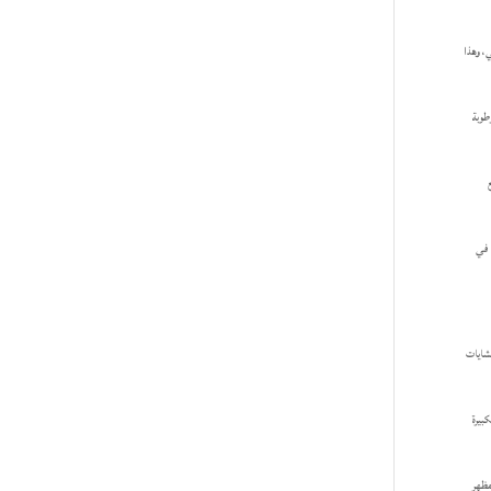
ي، وهذا
طوبة
 في
مشايات
كبيرة
مظهر