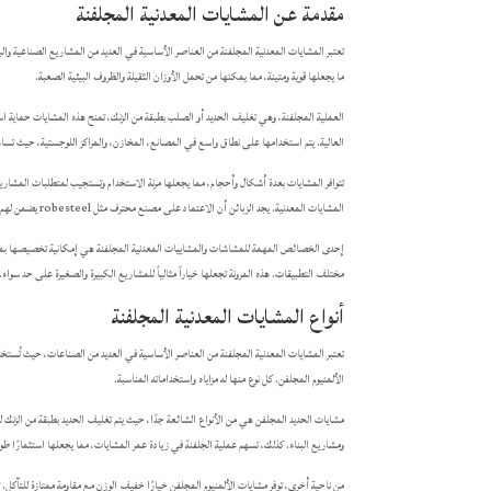
مقدمة عن
المشايات المعدنية المجلفنة
تعتبر المشايات المعدنية المجلفنة من العناصر الأساسية في العديد من المشاريع الصناعية وال
ما يجعلها قوية ومتينة، مما يمكنها من تحمل الأوزان الثقيلة والظروف البيئية الصعبة.
العملية المجلفنة، وهي تغليف الحديد أو الصلب بطبقة من الزنك، تمنح هذه المشايات حماية است
العالية. يتم استخدامها على نطاق واسع في المصانع، المخازن، والمراكز اللوجستية، حيث تساه
تتوافر المشايات بعدة أشكال وأحجام، مما يجعلها مرنة الاستخدام وتستجيب لمتطلبات المشاري
المشايات المعدنية. يجد الزبائن أن الاعتماد على مصنع محترف مثل robesteel يضمن لهم جودة عالية ومتانة لا تضاهى.
إحدى الخصائص المهمة للمشاشات والمشاييات المعدنية المجلفنة هي إمكانية تخصيصها بما ي
مختلف التطبيقات. هذه المرونة تجعلها خياراً مثالياً للمشاريع الكبيرة والصغيرة على حد سواء.
أنواع المشايات المعدنية المجلفنة
تعتبر المشايات المعدنية المجلفنة من العناصر الأساسية في العديد من الصناعات، حيث تُستخدم
الألمنيوم المجلفن. كل نوع منها له مزاياه واستخداماته المناسبة.
مشايات الحديد المجلفن هي من الأنواع الشائعة جدًا، حيث يتم تغليف الحديد بطبقة من الزنك لحم
ومشاريع البناء. كذلك، تسهم عملية الجلفنة في زيادة عمر المشايات، مما يجعلها استثمارًا طو
من ناحية أخرى، توفر مشايات الألمنيوم المجلفن خيارًا خفيف الوزن مع مقاومة ممتازة للتآكل.