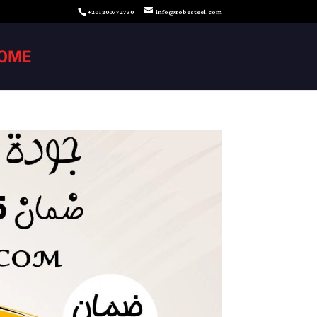
+201200772730
info@robesteel.com
OME