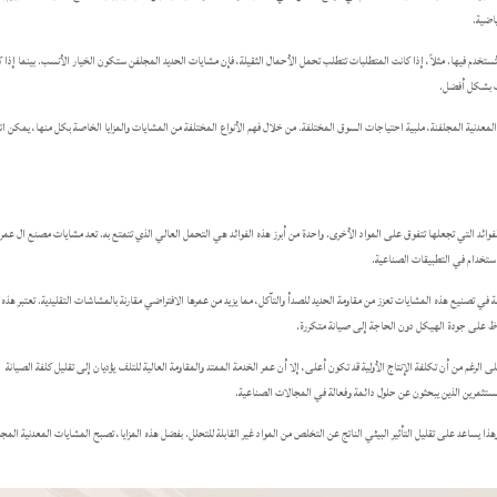
ياضية.
ُستخدم فيها. مثلاً، إذا كانت المتطلبات تتطلب تحمل الأحمال الثقيلة، فإن مشايات الحديد المجلفن ستكون الخيار الأنسب. بينما إذا 
جات بشكل أفضل.
و”robesteel” مجموعة متنوعة من المشايات المعدنية المجلفنة، ملبية احتياجات السوق المختلفة. من خلال فهم الأنواع المختلفة من المشايات والمزايا الخاصة بكل منها، يمكن ا
لفوائد التي تجعلها تتفوق على المواد الأخرى. واحدة من أبرز هذه الفوائد هي التحمل العالي الذي تتمتع به. تعد مشايات مصنع ال عمر
استخدام في التطبيقات الصناعية.
 في تصنيع هذه المشايات تعزز من مقاومة الحديد للصدأ والتآكل، مما يزيد من عمرها الافتراضي مقارنة بالمشاشات التقليدية. تعتبر هذه
فاظ على جودة الهيكل دون الحاجة إلى صيانة متكررة.
لرغم من أن تكلفة الإنتاج الأولية قد تكون أعلى، إلا أن عمر الخدمة الممتد والمقاومة العالية للتلف يؤديان إلى تقليل كلفة الصيانة
 وهذا يساعد على تقليل التأثير البيئي الناتج عن التخلص من المواد غير القابلة للتحلل. بفضل هذه المزايا، تصبح المشايات المعدنية المجل